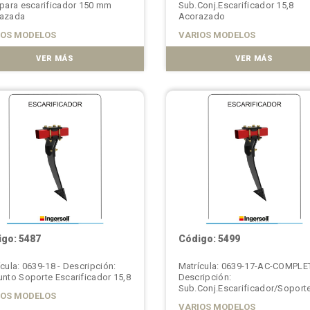
 para escarificador 150 mm
Sub.Conj.Escarificador 15,8
azada
Acorazado
IOS MODELOS
VARIOS MODELOS
VER MÁS
VER MÁS
go: 5487
Código: 5499
cula: 0639-18 - Descripción:
Matrícula: 0639-17-AC-COMPLE
unto Soporte Escarificador 15,8
Descripción:
Sub.Conj.Escarificador/Soport
IOS MODELOS
150mm-Acor
VARIOS MODELOS