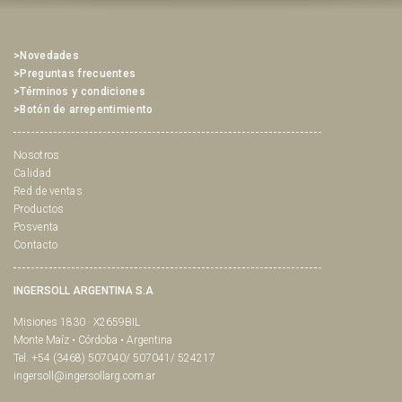
>Novedades
>Preguntas frecuentes
>Términos y condiciones
>Botón de arrepentimiento
Nosotros
Calidad
Red de ventas
Productos
Posventa
Contacto
INGERSOLL ARGENTINA S.A
Misiones 1830 · X2659BIL
Monte Maíz • Córdoba • Argentina
Tel. +54 (3468) 507040/ 507041/ 524217
ingersoll@ingersollarg.com.ar