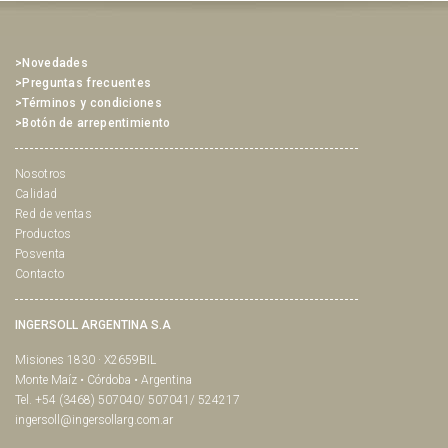
>Novedades
>Preguntas frecuentes
>Términos y condiciones
>Botón de arrepentimiento
Nosotros
Calidad
Red de ventas
Productos
Posventa
Contacto
INGERSOLL ARGENTINA S.A
Misiones 1830 · X2659BIL
Monte Maíz • Córdoba • Argentina
Tel. +54 (3468) 507040/ 507041/ 524217
ingersoll@ingersollarg.com.ar