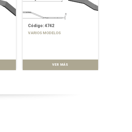
Código: 4742
Código: 90
VARIOS MODELOS
VARIOS MO
VER MÁS