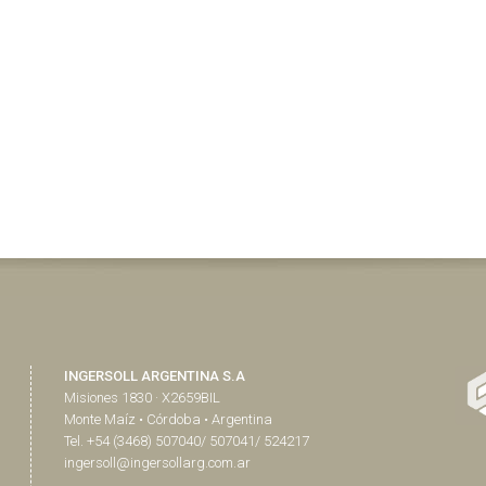
INGERSOLL ARGENTINA S.A
Misiones 1830 · X2659BIL
Monte Maíz • Córdoba • Argentina
Tel. +54 (3468) 507040/ 507041/ 524217
ingersoll@ingersollarg.com.ar