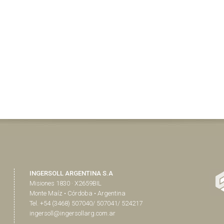
INGERSOLL ARGENTINA S.A
Misiones 1830 · X2659BIL
Monte Maíz • Córdoba • Argentina
Tel. +54 (3468) 507040/ 507041/ 524217
ingersoll@ingersollarg.com.ar