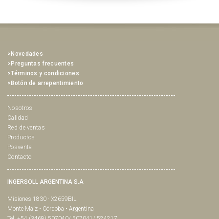
>Novedades
>Preguntas frecuentes
>Términos y condiciones
>Botón de arrepentimiento
Nosotros
Calidad
Red de ventas
Productos
Posventa
Contacto
INGERSOLL ARGENTINA S.A
Misiones 1830 · X2659BIL
Monte Maíz • Córdoba • Argentina
Tel. +54 (3468) 507040/ 507041/ 524217