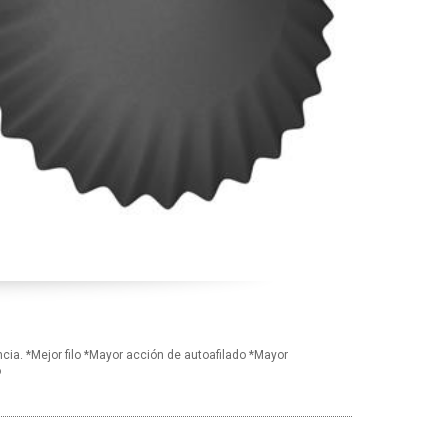
ncia. *Mejor filo *Mayor acción de autoafilado *Mayor
o