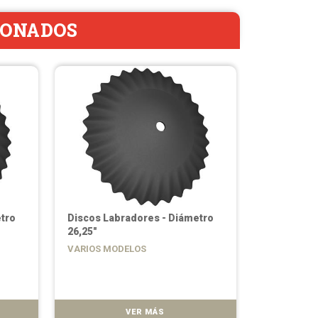
IONADOS
tro
Discos Labradores - Diámetro
Discos Lab
26,25"
28"
VARIOS MODELOS
VARIOS MO
VER MÁS