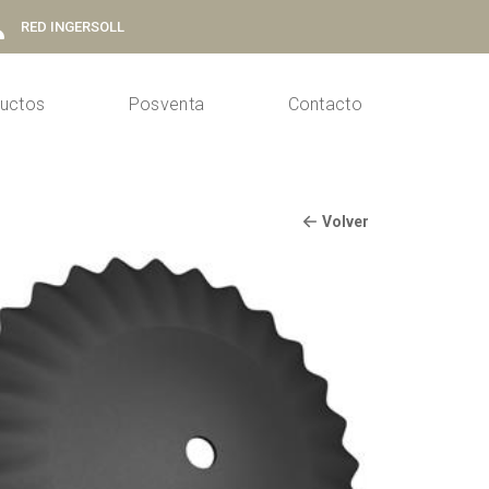
RED INGERSOLL
uctos
Posventa
Contacto
Volver