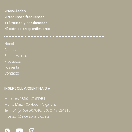
>Novedades
>Preguntas frecuentes
>Términos y condiciones
>Botón de arrepentimiento
Nosotros
Calidad
Red de ventas
Productos
Posventa
Contacto
INGERSOLL ARGENTINA S.A
Misiones 1830 · X2659BIL
Monte Maíz • Córdoba • Argentina
Tel. +54 (3468) 507040/ 507041/ 524217
ingersoll@ingersollarg.com.ar