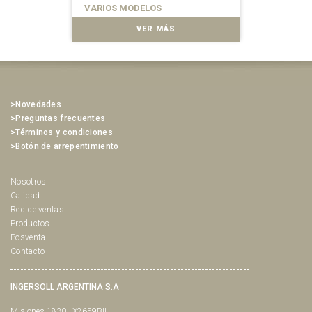
diferencia. *Mejor filo *Mayor
VARIOS MODELOS
acción de autoafilado *Mayor
acción rotativa *Doble
VER MÁS
concavidad *Acción de cor...
>Novedades
>Preguntas frecuentes
>Términos y condiciones
>Botón de arrepentimiento
Nosotros
Calidad
Red de ventas
Productos
Posventa
Contacto
INGERSOLL ARGENTINA S.A
Misiones 1830 · X2659BIL